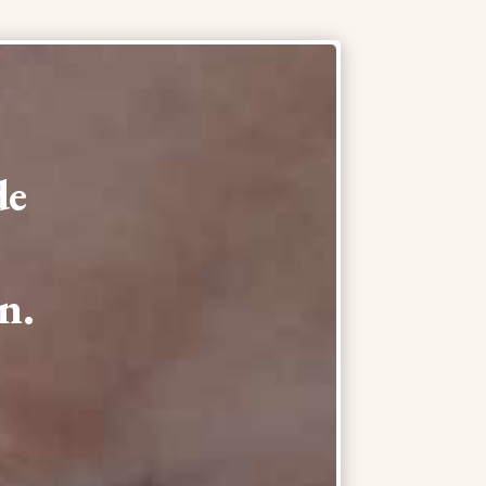
de
n.