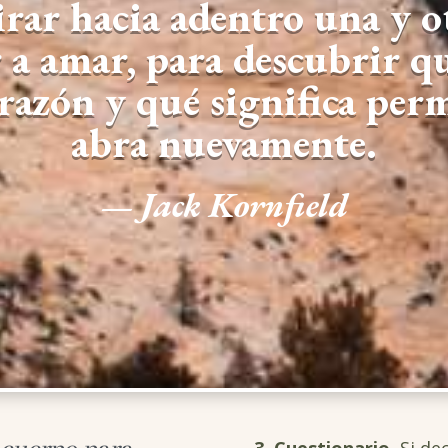
rar hacia adentro una y ot
 a amar, para descubrir q
razón y qué significa per
abra nuevamente.
—
Jack Kornfield
3. Cuestionario.
Si dec