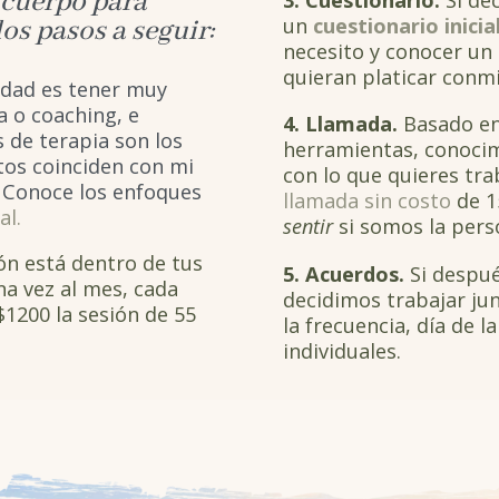
u cuerpo para
un
cuestionario inicia
os pasos a seguir:
necesito y conocer un
quieran platicar conm
idad es tener muy
a o coaching, e
4. Llamada.
Basado en 
 de terapia son los
herramientas, conocim
tos coinciden con mi
con lo que quieres tra
. Conoce los enfoques
llamada sin costo
de 1
al.
sentir
si somos la pers
ión está dentro de tus
5. Acuerdos.
Si despué
na vez al mes, cada
decidimos trabajar ju
1200 la sesión de 55
la frecuencia, día de 
individuales.