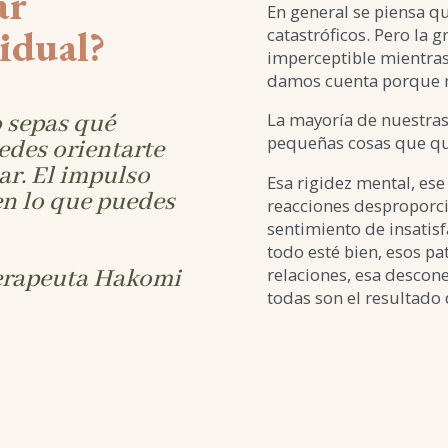
ar
En general se piensa q
vidual?
catastróficos. Pero la 
imperceptible mientras
damos cuenta porque n
 sepas qué
La mayoría de nuestras
pequeñas cosas que que
edes orientarte
ar. El impulso
Esa rigidez mental, ese
 en lo que puedes
reacciones desproporci
sentimiento de insatis
todo esté bien, esos pa
rapeuta Hakomi
relaciones, esa desco
todas son el resultado