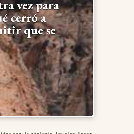
ra vez para
ué cerró
a
mitir
que se
ides seguir adelante, les pido llenar